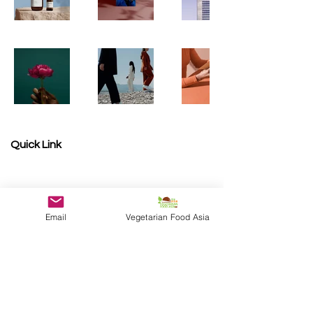
Quick Link
Become a Sponsor
Photo Gallery
Shop Winners
Email
Vegetarian Food Asia
Presented by
V
egetarian Food Asia
Organizer