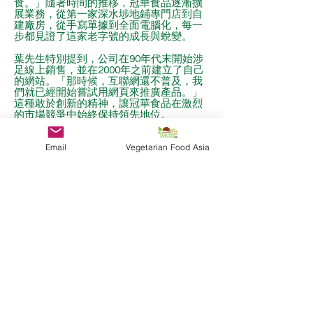
食。」隨著時間的推移，冠華食品逐漸擴
展業務，從第一家深水埗地鋪專門店到自
建廠房，從手寫單據到全面電腦化，每一
步都見證了這家老字號的成長與蛻變。
葉先生特別提到，公司在90年代末開始涉
足線上銷售，並在2000年之前建立了自己
的網站。「那時候，互聯網還不普及，我
們就已經開始嘗試用網頁來推廣產品。」
這種敢於創新的精神，讓冠華食品在激烈
的市場競爭中始終保持領先地位。
「趁熱食」系列：讓傳統與現代碰撞出火
花
Email
Vegetarian Food Asia
得獎產品「趁熱食系列 - 有火氣 - 琥珀甜合
桃」的誕生，源於一個簡單卻溫暖的想
法：如何讓消費者在家中也能輕鬆享受到
熱騰騰的零食，感受到將冠華廚房帶回家
中？葉先生笑著說：「我們希望將傳統的
火水爐加熱方式與現代便利性結合，讓大
家感受到中華美食文化的魅力。」
這款產品的設計充滿巧思，只需倒入於爐
內提供的水包，按指示短短幾分鐘就能享
受到熱辣辣的琥珀甜合桃。葉先生分享：
「我們希望通過這款產品，讓年輕人了解
傳統文化，也讓中年朋友找回童年的回