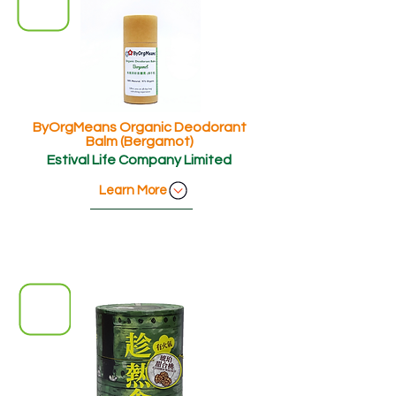
ByOrgMeans Organic Deodorant
Balm (Bergamot)
Estival Life Company Limited
Learn More