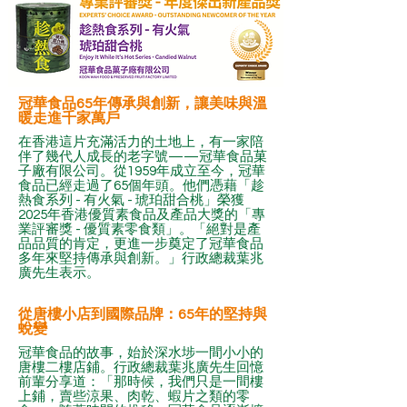
冠華食品65年傳承與創新，讓美味與溫
暖走進千家萬戶
在香港這片充滿活力的土地上，有一家陪
伴了幾代人成長的老字號——冠華食品菓
子廠有限公司。從1959年成立至今，冠華
食品已經走過了65個年頭。他們憑藉「趁
熱食系列 - 有火氣 - 琥珀甜合桃」榮獲
2025年香港優質素食品及產品大獎的「專
業評審獎 - 優質素零食類」。「絕對是產
品品質的肯定，更進一步奠定了冠華食品
多年來堅持傳承與創新。」行政總裁葉兆
廣先生表示。
從唐樓小店到國際品牌：65年的堅持與
蛻變
冠華食品的故事，始於深水埗一間小小的
唐樓二樓店鋪。行政總裁葉兆廣先生回憶
前輩分享道：「那時候，我們只是一間樓
上鋪，賣些涼果、肉乾、蝦片之類的零