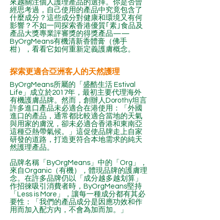
來越關注個人護理產品的選擇。你是否曾
經思考過，自己使用的產品中究竟包含了
什麼成分？這些成分對健康和環境又有何
影響？不如一同探索香港優質｢素｣食品及
產品大獎專業評審獎的得獎產品——
ByOrgMeans有機清新香體膏（佛手
柑），看看它如何重新定義護膚概念。
探索更適合亞洲客人的天然護理
ByOrgMeans所屬的「盛酷生活 Estival
Life」成立於2017年，最初主要代理海外
有機護膚品牌。然而，創辦人Dorothy坦言
許多進口產品未必適合在港使用：「外國
進口的產品，通常都比較適合當地的天氣
與用家的膚況，卻未必適合香港和東南亞
這種亞熱帶氣候。」這促使品牌走上自家
研發的道路，打造更符合本地需求的純天
然護理產品。
品牌名稱「ByOrgMeans」中的「Org」，
來自Organic（有機），體現品牌的護膚理
念。在許多品牌仍以「成分越多越划算」
作招徠吸引消費者時，ByOrgMeans堅持
「Less is More」，讓每一種成分都有其必
要性：「我們的產品成分是因應功效和作
用而加入配方內，不會為加而加。」