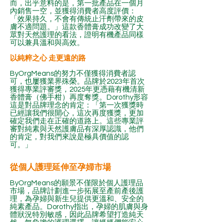
而，出乎意料的是，第一批產品在一個月
內銷售一空，並獲得消費者高度評價：
「效果持久，不會有傳統止汗劑帶來的皮
膚不適問題。」這款香體膏成功改變了大
眾對天然護理的看法，證明有機產品同樣
可以兼具溫和與高效。
以純粹之心 走更遠的路
ByOrgMeans的努力不僅獲得消費者認
可，也屢獲業界殊榮。品牌於2023年首次
獲得專業評審獎，2025年更憑藉有機清新
香體膏（佛手柑）再度奪獎。Dorothy形容
這是對品牌理念的肯定：「第一次獲獎時
已經讓我們很開心，這次再度獲獎，更加
確定我們走在正確的道路上。這些專業評
審對純素與天然護膚品有深厚認識，他們
的肯定，對我們來說是極具價值的認
可。」
從個人護理延伸至孕婦市場
ByOrgMeans的願景不僅限於個人護理品
市場，品牌計劃進一步拓展至產前產後護
理，為孕婦與新生兒提供更溫和、安全的
純素產品。Dorothy指出，孕婦的肌膚與身
體狀況特別敏感，因此品牌希望打造純天