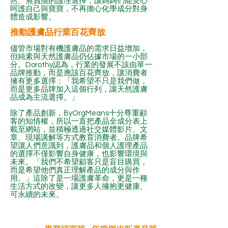
然、無負擔的護理選擇，讓媽媽們能安心
呵護自己與寶寶，不再擔心化學成分對身
體造成影響。
推動護膚品行業百花齊放
儘管市場對有機護膚品的需求日益增加，
但純素與天然護膚品仍佔據市場的一小部
分。Dorothy認為，行業的發展不該由單一
品牌推動，而是應該百花齊放，讓消費者
擁有更多選擇：「我希望不只是我們做，
而是更多品牌加入這個行列，讓天然護膚
品成為主流選擇。」
除了產品創新，ByOrgMeans十分尊重顧
客的知情權，所以一直把產品全成分表上
載至網站，並積極透過社交媒體影片、文
章、現場講解等方式教育消費者。品牌希
望讓人們意識到，護膚品和個人護理產品
的選擇不僅影響自身健康，也影響環境與
未來。「我們不希望顧客只是盲目購買，
而是希望他們真正理解產品的成分與作
用。」這除了是一場護膚革命，更是一種
生活方式的改變，讓更多人擁抱更健康、
可永續的未來。