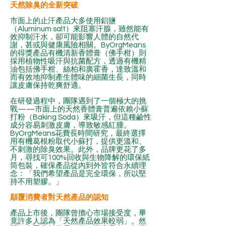
天然除臭的全新突破
市面上的止汗產品大多使用鋁鹽
（Aluminum salt）來阻塞汗腺，雖然能有
效抑制汗水，卻可能影響人體的自然代
謝，甚或與健康風險相關。ByOrgMeans
的得獎產品有機清新香體膏（佛手柑）則
採用植物性吸汗與抗菌配方，透過有機精
油包括佛手柑、絲柏和廣霍香，達致溫和
而有效地抑制產生體味的細菌生長，同時
讓皮膚保持乾爽舒適。
在研發過程中，團隊遇到了一個極大的挑
戰——市面上的天然香體膏普遍依賴小蘇
打粉（Baking Soda）來吸汗，但這種鹼性
成分容易刺激皮膚，導致敏感紅腫。
ByOrgMeans花費長時間研究，最終選擇
用有機葛根粉取代小蘇打，提供更溫和、
不刺激的除臭效果。此外，品牌更花了多
月，尋找可100%回收與生物降解的環保紙
筒包裝，確保產品從內到外皆符合永續理
念：「我們希望產品是完全環保，所以堅
持不用塑膠。」
顛覆消費者對天然產品的認知
產品上市後，團隊曾擔心市場接受度，畢
竟許多人認為「天然產品效果較弱」。然