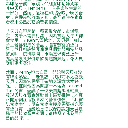
為印尼華僑，家族世代經營印尼雜貨業，
其中天貝（Tempeh）一直是家族生意的
一部分。然而，這種在印尼家喻戶曉的食
材，在香港卻鮮為人知，甚至連許多素食
者都未必熟悉它的營養價值。
「天貝在印尼是一種家常食品，市場穩
定，幾乎不需要行銷，因為當地人每天都
會食用。」Kenny回憶道。天貝是一種以
黃豆發酵製成的食品，擁有豐富的蛋白
質，並且相較於豆腐更具嚼勁與獨特的發
酵風味。疫情期間，市場需求突然上升，
尤其是素食與健康飲食趨勢興起，令天貝
受到更多關注。
然而，Kenny坦言自己一開始對天貝並沒
有特別熱愛。「老實說，我以前不太喜歡
天貝，因為它需要正確的烹調方式才好
吃。」直到他因為閱讀一本名為 Eat and
Run 的書，認識了一位美國超馬運動員，
發現天貝在素食運動員中廣受推崇，才真
正開始關注這款食材的營養價值。「我嘗
試素食半年，明白素食者極度需要補充優
質蛋白質，這經驗更使我深刻認知天貝是
極佳的植物蛋白來源，這啟發了我發展自
己的品牌。」