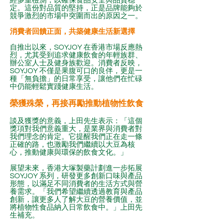
經多重檢測，以確保食品安全與品質穩
定。這份對品質的堅持，正是品牌能夠於
競爭激烈的市場中突圍而出的原因之一。
消費者回饋正面，共築健康生活新選擇
自推出以來，SOYJOY 在香港市場反應熱
烈，尤其受到追求健康飲食的年輕族群、
辦公室人士及健身族歡迎。消費者反映，
SOYJOY 不僅是果腹可口的良伴，更是一
種「無負擔」的日常享受，讓他們在忙碌
中仍能輕鬆實踐健康生活。
榮獲殊榮，再接再勵推動植物性飲食
談及獲獎的意義，上田先生表示：「這個
獎項對我們意義重大，是業界與消費者對
我們理念的肯定。它提醒我們正在走一條
正確的路，也激勵我們繼續以大豆為核
心，推動健康與環保的飲食文化。」
展望未來，香港大塚製藥計劃進一步拓展
SOYJOY 系列，研發更多創新口味與產品
形態，以滿足不同消費者的生活方式與營
養需求。「我們希望繼續透過教育與產品
創新，讓更多人了解大豆的營養價值，並
將植物性食品納入日常飲食中。」上田先
生補充。