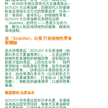
料，於2006 年推出新世代大豆健康食品 ─
SOYJOY 大豆果滋棒，回應現代人對健康
飲食及環保生活方式的雙重追求。作為一
款「食得好、食得安心」的植物性零食，
SOYJOY 大豆果滋棒完美體現品牌
「
Soylution
」的理念——透過大豆的力
量，解決人類及地球面對的健康、糧食與
環境挑戰。
從「Soylution」出發 打造植物性零食
新體驗
是次得獎產品「SOYJOY 大豆果滋棒（純
素白朱古力夏威夷果仁）」，正是品牌對
植物性飲食趨勢的積極回應，並彰顯其在
創新方面的承諾。上田先生分享：「我們
希望創造一款既美味又營養，並符合純素
原則的零食。」該產品以非基因改造大豆
為主，結合香濃白朱古力（以豆奶朱古力
製作）及夏威夷果仁，打造低 GI（低升糖
指數）、無麩質的健康選擇，口感與營養
兼備。
嚴謹製程 品質為本
SOYJOY 所有產品皆於日本生產，並遵循
高規格品質管理流程，每條大豆果滋棒皆