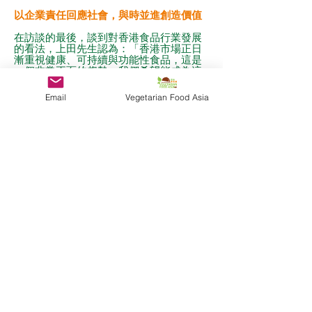
以企業責任回應社會，與時並進創造價值
在訪談的最後，談到對香港食品行業發展
的看法，上田先生認為：「香港市場正日
漸重視健康、可持續與功能性食品，這是
一個非常正面的趨勢。我們希望能成為這
股浪潮中的推動者，透過產品與理念，引
導大眾作出更健康的選擇。」
Email
Vegetarian Food Asia
讓人記住的，不只是味道，更是信念
「我們希望消費者記住 SOYJOY，不只是
美味與營養，更是一種為自己、為地球作
出選擇的信念。」上田先生總結道。
這份堅持與願景，正是香港大塚製藥與
SOYJOY 在眾多品牌中脫穎而出的關鍵，
不單只是創造產品，更推動一場關於健康
與可持續的生活方式革命。