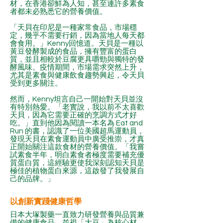
材，在香港卻鮮為人知，甚至連許多素食
者都未必熟悉它的營養價值。
「天貝在印尼是一種家常食品，市場穩
定，幾乎不需要行銷，因為當地人每天都
會食用。」Kenny回憶道。天貝是一種以
黃豆發酵製成的食品，擁有豐富的蛋白
質，並且相較於豆腐更具嚼勁與獨特的發
酵風味。疫情期間，市場需求突然上升，
尤其是素食與健康飲食趨勢興起，令天貝
受到更多關注。
然而，Kenny坦言自己一開始對天貝並沒
有特別熱愛。「老實說，我以前不太喜歡
天貝，因為它需要正確的烹調方式才好
吃。」直到他因為閱讀一本名為 Eat and
Run 的書，認識了一位美國超馬運動員，
發現天貝在素食運動員中廣受推崇，才真
正開始關注這款食材的營養價值。「我嘗
試素食半年，明白素食者極度需要補充優
質蛋白質，這經驗更使我深刻認知天貝是
極佳的植物蛋白來源，這啟發了我發展自
己的品牌。」
以創新實踐健康哲學
日本大塚製藥一直致力研發營養與品質兼
備的健康食品，並視「大豆」為核心材