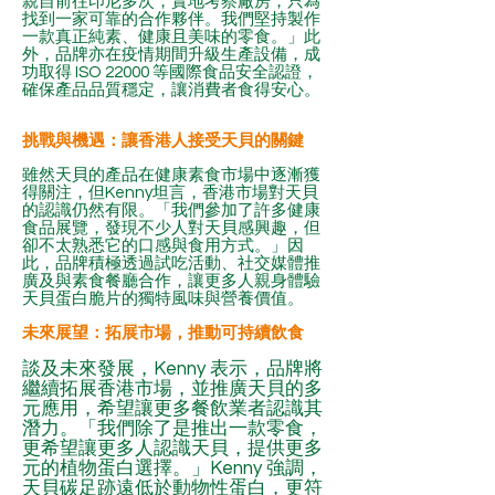
親自前往印尼多次，實地考察廠房，只為
找到一家可靠的合作夥伴。我們堅持製作
一款真正純素、健康且美味的零食。」此
外，品牌亦在疫情期間升級生產設備，成
功取得 ISO 22000 等國際食品安全認證，
確保產品品質穩定，讓消費者食得安心。
挑戰與機遇：讓香港人接受天貝的關鍵
雖然天貝的產品在健康素食市場中逐漸獲
得關注，但Kenny坦言，香港市場對天貝
的認識仍然有限。「我們參加了許多健康
食品展覽，發現不少人對天貝感興趣，但
卻不太熟悉它的口感與食用方式。」因
此，品牌積極透過試吃活動、社交媒體推
廣及與素食餐廳合作，讓更多人親身體驗
天貝蛋白脆片的獨特風味與營養價值。
未來展望：拓展市場，推動可持續飲食
談及未來發展，Kenny 表示，品牌將
繼續拓展香港市場，並推廣天貝的多
元應用，希望讓更多餐飲業者認識其
潛力。「我們除了是推出一款零食，
更希望讓更多人認識天貝，提供更多
元的植物蛋白選擇。」Kenny 強調，
天貝碳足跡遠低於動物性蛋白，更符