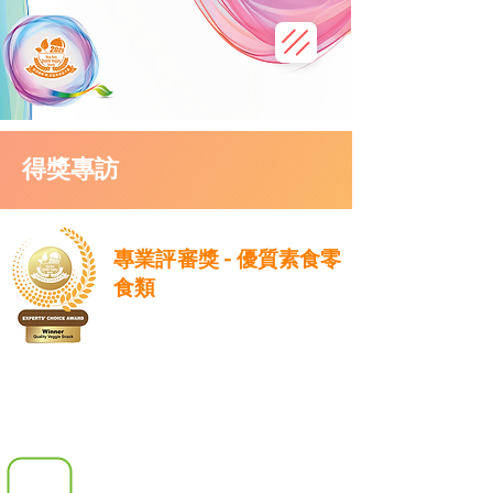
得獎專訪
專業評審獎 - 優質素食零
食類