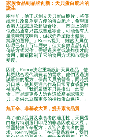
家族食品到品牌創新：天貝蛋白脆片的
誕生
兩年前，他正式創立天貝蛋白脆片，將傳
統天貝改良為更方便的蛋白脆片，希望讓
香港人認識這款超級食物。「市面上的類
似產品通常只當成普通零食，可能含有大
量調味料或味精，但我們希望做出健康、
純淨的選擇。」Kenny提到，雖然天貝在
印尼已有上百年歷史，但大多數產品仍以
傳統方式製作，需經過烹煮或油炸後才能
食用，而這限制了它的食用方式和市場接
受度。
因此，Kenny決定重新設計天貝產品，使
其更貼合現代消費者的需求。他們透過測
試最佳的配方，保留天貝的營養，同時提
升口感，使其更適合作為日常零食或蛋白
補充品。「我們希望不只是推出一款零
食，而是讓更多人透過這款產品認識天
貝，提供比豆腐更多的植物蛋白選擇。」
無五辛、非基改大豆，提升素食品質
為了確保品質及素食者的適用性，天貝蛋
白脆片特別選用印尼的非基因改造大豆，
並堅持無五辛配方，以迎合素食者的需
求。Kenny強調：「在研發過程中，我們