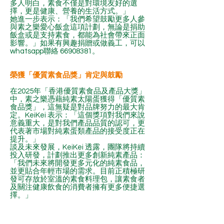
多人明白，素食不僅是對環境友好的選
擇，更是健康、營養的生活方式。」
她進一步表示：「我們希望鼓勵更多人參
與素之樂愛心飯盒這項計劃，無論是捐助
飯盒或是支持素食，都能為社會帶來正面
影響。」如果有興趣捐贈或做義工，可以
whatsapp聯絡
66908381
。
榮獲「優質素食品獎」肯定與鼓勵
在2025年「香港優質素食品及產品大獎」
中，素之樂憑藉純素太陽蛋獲得「優質素
食品獎」，這無疑是對品牌努力的最大肯
定。KeiKei 表示：「這個獎項對我們來說
意義重大，是對我們產品品質的認可，更
代表著市場對純素蛋類產品的接受度正在
提升。」
談及未來發展，KeiKei 透露，團隊將持續
投入研發，計劃推出更多創新純素產品：
「我們未來將開發更多元化的純素食品，
並更貼合年輕市場的需求。目前正積極研
發可存放於室溫的素食料理包，讓素食者
及關注健康飲食的消費者擁有更多便捷選
擇。」