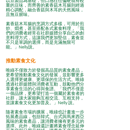
以豆製品為基礎，但口感往往偏硬或有較
重的豆味，而齊善的素香菇木耳腸則經過
精心調配，融合香菇與木耳的天然風味，
且無豆腥味。
素香菇木耳腸的烹調方式多樣，可用於煎
炒、燜煮，甚至搭配各式素食料理，「我
們的消費者經常在社群媒體分享自己的創
意料理方式，這讓我們更加堅信，素食並
不只是單調的選擇，而是充滿無限可
能。」Nelly說。
推動素食文化
唯綠不僅致力於發掘高品質的素食產品，
更希望推動素食文化的發展，並影響更多
人選擇更健康、更環保的生活方式。唯綠
透過社群媒體與消費者互動，鼓勵他們分
享素食生活的心得與食譜。「我們不僅是
一個品牌，更希望打造一個屬於素食者的
社群，讓大家能夠互相交流、互相支持，
並讓素食文化更加普及。」Nelly 說。
隨著素食市場的擴展，唯綠也計畫進一步
拓展產品線，包括韓式、台式與馬來西亞
風味的素食產品，讓消費者擁有更多元的
選擇。此外，唯綠還計畫將素食理念延伸