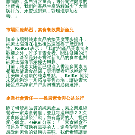
膽固醇，蛋白質含量高，適合關注健康的
消費者。我們的產品生產過程減少了大量
碳排放、水資源消耗，對環境更加友
善。」
市場回應熱烈，素食餐飲業新寵兒
隨著市場對純素食品的接受度逐步提升，
純素太陽蛋在推出後迅速獲得了廣泛關
注。KeiKei 表示：「我們的產品受素食者
歡迎之外，許多非素食者、關注健康的消
費者，甚至是好奇嘗試新食品的食客也對
純素太陽蛋表示極大興趣。」
目前，純素太陽蛋已經進入香港多間素食
餐廳及健康食品店，讓消費者可以輕鬆享
用美味又健康的純素餐點。」KeiKei 期待
未來能夠進一步拓展零售市場，讓純素太
陽蛋成為家家戶戶廚房裡的必備選擇。
企業社會責任——推廣素食與公益並行
除了研發高品質的純素產品，素之樂還經
營著一家素食餐廳，並且每週舉辦 2-3 次
素食飯盒派發活動，向有需要的人士提供
愛心飯盒。KeiKei 分享：「「素食飯盒不
僅是為了幫助有需要的人，還希望讓他們
感受到素食的健康與美味。我們希望讓更