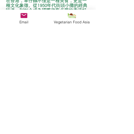
在香港，車仔麵不僅是一種美食，更是一
種文化象徵。從1950年代街頭小攤的經典
味道，到如今成為國際遊客必嘗的香港特
色，車仔麵承載了幾代人的記憶。然而，
隨著健康飲食風潮的興起，如何將這道傳
Email
Vegetarian Food Asia
統美食與現代素食理念結合，成為了一個
新的挑戰。夢行天下旗下的品牌Hangry
Buddy，正是這一挑戰的完美解答。他們
推出的南乳味「素食港式車仔蒟蒻麵」，
不僅保留了車仔麵的經典風味，還將其轉
化為一款健康、方便、適合現代生活方式
的素食產品。
三年耕耘下的豐收時刻
Hangry Buddy成立於三年前，專注於素食
產品的研發與推廣。創辦人Cherry表示：
「我們從一開始就跟素食的方向走，參加
了許多素食展覽和活動。」品牌最值得驕
傲的里程碑之一，莫過於24年在香港優質
｢素｣食品及產品大獎中獲得了年度傑出新
產品獎。這不僅是對品牌產品質量的肯
定，也為他們帶來了更多的市場機會。
Cherry回憶道：「去年我們與台灣知名品
牌新東陽合作的產品獲獎後，市場上多了
很多上架機會，這對我們來說是一個非常
重要的里程碑。」今年，Hangry Buddy再