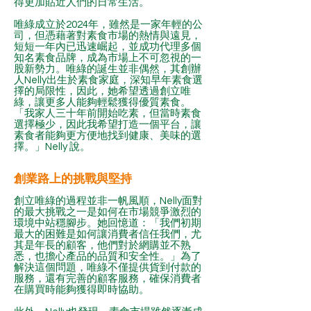
得更加貼近人們的日常生活。
唯綠成立於2024年，雖然是一家年輕的公
司，但憑藉著對素食市場的熱情與遠見，
短短一年內已迅速崛起，並成功代理多個
知名素食品牌，成為市場上不可忽視的一
股新勢力。唯綠的誕生並非偶然，其創辦
人Nelly出生於素食家庭，深知早年素食選
擇的局限性，因此，她希望透過創立唯
綠，讓更多人能夠輕鬆獲得優質素食。
「我家人三十年前開始吃素，但當時素食
選擇極少，因此我希望打造一個平台，讓
素食者能夠更方便地找到健康、美味的選
擇。」Nelly 說。
創業路上的挑戰與堅持
創立唯綠的過程並非一帆風順，Nelly面對
的最大挑戰之一是如何在市場競爭激烈的
環境中站穩腳步。她回憶道：「我們初期
最大的困難是如何讓消費者信任我們，尤
其是年長的顧客，他們對於網購並不熟
悉，也擔心產品的品質和安全性。」為了
解決這個問題，唯綠不僅提供貨到付款的
服務，還有完善的顧客服務，確保消費者
在購買時能夠獲得即時協助。