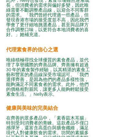
此外，Nelly也發現，素食市場雖然逐漸成
長，但消費者的需求與偏好多變，因此唯
綠需要不斷調整產品線，以迎合不同客群
的需求。「我們曾經代理過一些產品，但
發現香港市場的接受度並不高，因此我們
學會了更仔細地挑選產品，甚至與品牌方
合作調整口味，以更符合本地消費者的喜
好。」她補充道。
代理素食界的信心之選
唯綠積極尋找全球優質的素食產品，並代
理了享譽國際的齊善品牌。齊善擁有超過
30 年的素食製作經驗，以其精湛的素食工
藝和豐富的產品線深受市場認可。「我們
選擇齊善，是因為他們的產品多樣性強，
能夠滿足不同素食者的需求。此外，他們
的價格相對親民，讓更多人能夠輕鬆接受
素食生活。」Nelly表示。
健康與美味的完美結合
在齊善的眾多產品中，「素香菇木耳腸」
特別受到消費者的青睞。這款產品不僅口
感彈牙，還富含高蛋白與膳食纖維，滿足
現代人對健康飲食的需求。坊間的素腸多