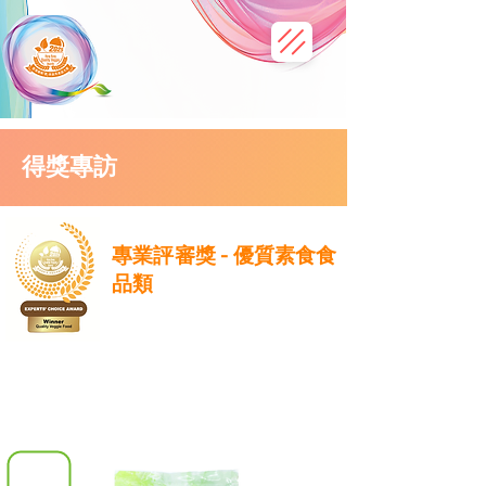
得獎專訪
專業評審獎 - 優質素食食
品類