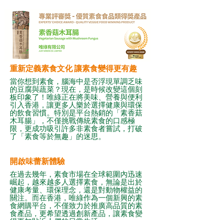
重新定義素食文化 讓素食變得更有趣
當你想到素食，腦海中是否浮現單調乏味
的豆腐與蔬菜？現在，是時候改變這個刻
板印象了！唯綠正在將美味、營養與便利
引入香港，讓更多人樂於選擇健康與環保
的飲食習慣。特別是平台熱銷的「素香菇
木耳腸」，不僅挑戰傳統素食的口感極
限，更成功吸引許多非素食者嘗試，打破
了「素食等於無趣」的迷思。
開啟味蕾新體驗
在過去幾年，素食市場在全球範圍內迅速
崛起，越來越多人選擇素食，無論是出於
健康考量、環保理念，還是對動物權益的
關注。而在香港，唯綠作為一個新興的素
食網購平台，不僅致力於推廣高品質的素
食產品，更希望透過創新產品，讓素食變