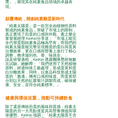
獎」，展現其在純素食品領域的卓越表
現。
顛覆傳統，開創純素雞蛋新時代
「純素太陽蛋」是一款完全由植物性原料
製成的純素食品，突破了市場上的限制，
真正實現了煎蛋的口感與外觀。素之樂企
業發展經理 KeiKei分享道：「市場上能完
全代替蛋類純素食品極為罕有，而我們的
純素太陽蛋能完整呈現雞蛋的蛋白與蛋黃
分層效果，更在口感與營養上進行了精心
調整，務求做到色、香、味俱全。」
談及研發過程，KeiKei 透露團隊歷經無數
次試驗。她解釋：「我們使用了天然植物
原料，經過特殊工藝處理，形成蛋黃和蛋
白分離效果，同時，以食品科技形成太陽
蛋的「脆邊」獨有口感和味道。而蛋黃部
分則以天然的紅蘿蔔汁調製而成，確保健
康、安全，並符合純素標準。」
健康與環保並重，推動可持續飲食
除了還原傳統煎蛋的風味與質感，純素太
陽蛋的另一大亮點便是其高營養價值與環
保優勢。KeiKei 強調：「純素太陽蛋不含