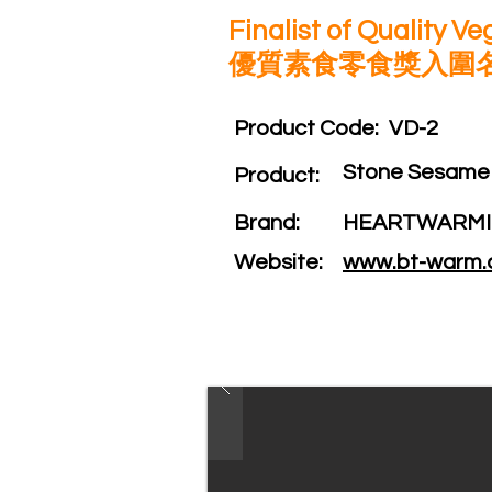
Finalist of Quality V
優質素食零食獎入圍
Product Code:​
VD-2
Stone Sesam
Product:​
Brand: ​
HEARTWARM
Website: ​
www.bt-warm