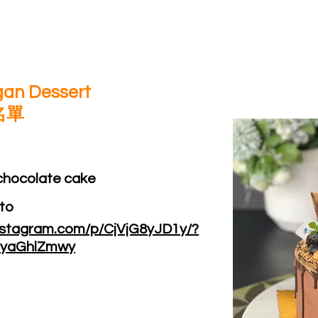
egan Dessert
名單
chocolate cake
eto
nstagram.com/p/CjVjG8yJD1y/?
dyaGhlZmwy