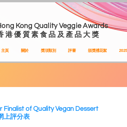
Hong Kong Quality Veggie Awards
香 港 優 質 素 食 品 及 產 品 大 獎
主頁
關於
獎項類別
評審
頒獎禮花絮
20
r Finalist of Quality Vegan Dessert
網上評分表