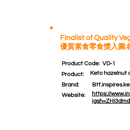
Finalist of Quality V
優質素食零食獎入圍
Product Code:​
VD-1
Keto hazelnut 
Product:​
Brand: ​
Btf.inspires.k
https://www.i
Website: ​
igsh=ZHI3dm