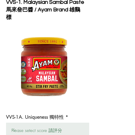
VVS-1. Malaysian Sambal Paste
馬來叄巴醬 / Ayam Brand 雄鷄
標
VVS-1A. Uniqueness 獨特性