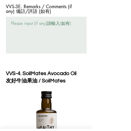
VVS-3E. Remarks / Comments (if
any) 備註/評語 (如有)
VVS-4. SoilMates Avocado Oil
友好牛油果油 / SoilMates