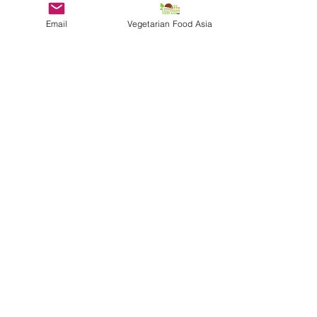
Email
Vegetarian Food Asia
VVS-4A. Uniqueness 獨特性
VVS-4B. Sustainability 可持續性
VVS-4C. Nutrition 營養價值