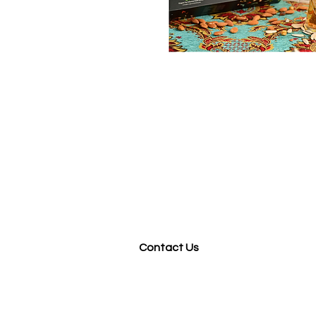
Contact Us
HK
QVA Team
Email:
hkqva@baobab-tree-
even
t.com
Tel: +852 3520 3617