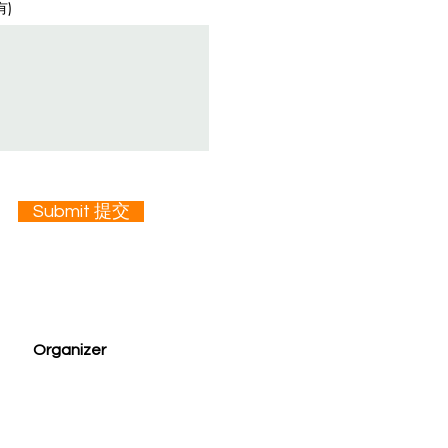
有)
Submit 提交
Organizer