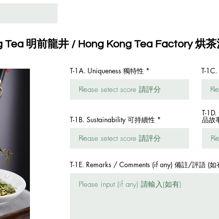
ing Tea 明前龍井 / Hong Kong Tea Factory 烘
T-1A. Uniqueness 獨特性
T-1C
T-1D.
T-1B. Sustainability 可持續性
品故
T-1E. Remarks / Comments (if any) 備註/評語 (如