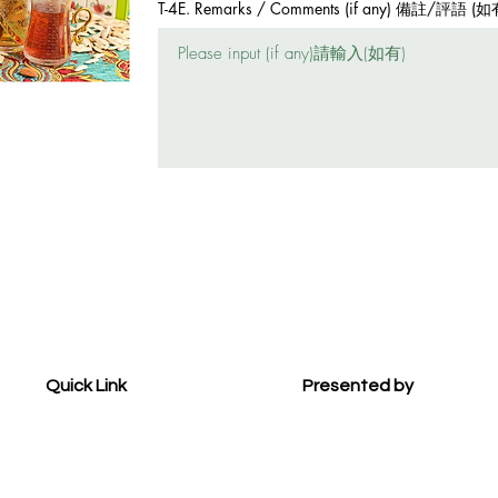
T-4E. Remarks / Comments (if any) 備註/評語 (如
Quick Link
Presented by
Become a Sponsor
Photo Gallery
Shop Winners