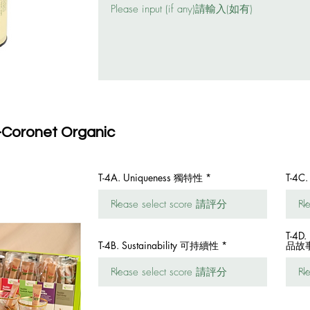
ir-Coronet Organic
T-4A. Uniqueness 獨特性
T-4C
T-4D.
T-4B. Sustainability 可持續性
品故