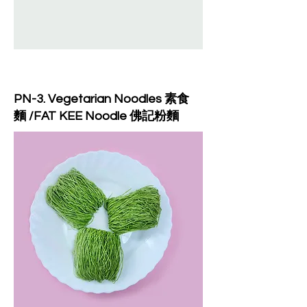
PN-3. Vegetarian Noodles 素食
麵 /FAT KEE Noodle 佛記粉麵