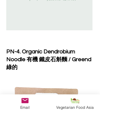
PN-4. Organic Dendrobium
Noodle 有機 鐵皮石斛麵 / Greend
綠的
Email
Vegetarian Food Asia