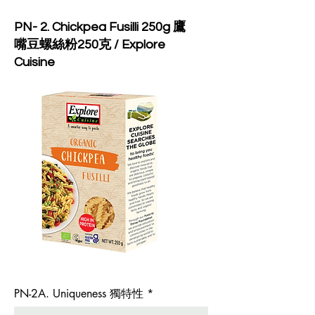
PN- 2. Chickpea Fusilli 250g 鷹
嘴豆螺絲粉250克 / Explore
Cuisine
PN-2A. Uniqueness 獨特性